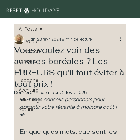
All Posts
Dani
23 févr. 2024
8 min de lecture
All Posts
Vous voulez voir des
Bushcraft
aurores boréales ? Les
Laponie
ERREURS qu’il faut éviter à
Spain
Espagne
tout prix !
Aventure
Dernière mise à jour :
2 févr. 2025
💸 Et mes conseils personnels pour 
Pélerinage
garantir votre réussite à moindre coût !
Nature
💸
En quelques mots, que sont les 