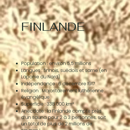
FINLANDE
Population : environ 5,5 millions
Langues : finnois, suédois et same (en
Laponie du Nord)
Indépendance : 6 décembre 1917
Religion : Majoritairement luthérienne
évangélique
Superficie : 338 000 km²
Anecdote : la Finlande compte près
d’un sauna pour 2 à 3 personnes, soit
un total de plus de 2 millions de