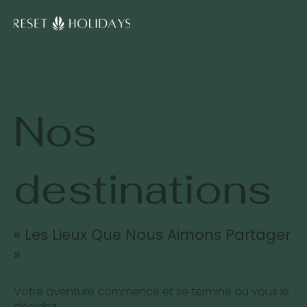
Nos
destinations
« Les Lieux Que Nous Aimons Partager
»
Votre aventure commence et se termine où vous le
décidez.