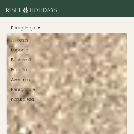
Peregrinaje
All Posts
Laponia
Bushcraft
España
Aventura
Peregrinaje
naturaleza