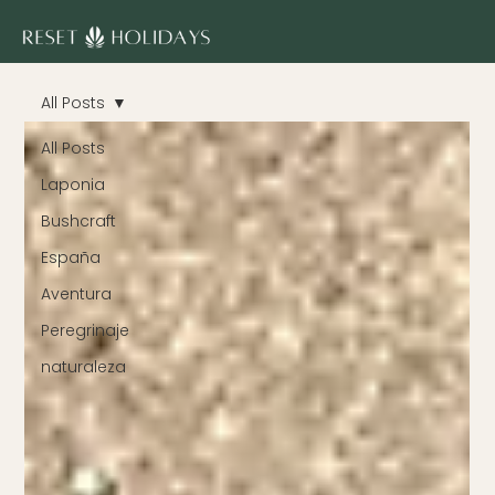
All Posts
All Posts
Laponia
Bushcraft
España
Aventura
Peregrinaje
naturaleza