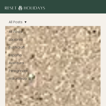
All Posts
All Posts
Laponia
Bushcraft
España
Aventura
Peregrinaje
naturaleza